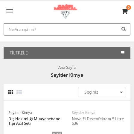
0
FILTRELE
Ana Sayfa
Seyitler Kimya
Seyitler Kimya
Seyitler Kimya
Diş Hekimliği Muayenehane
Nova El Dezenfektanı 5 Litre
Tipi Acil Seti
S36