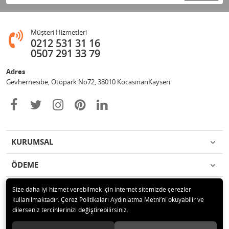
Müşteri Hizmetleri
0212 531 31 16
0507 291 33 79
Adres
Gevhernesibe, Otopark No72, 38010 KocasinanKayseri
KURUMSAL
ÖDEME
İLETİŞİM
Size daha iyi hizmet verebilmek için internet sitemizde çerezler
kullanılmaktadır. Çerez Politikaları Aydınlatma Metni’ni okuyabilir ve
dilerseniz tercihlerinizi değiştirebilirsiniz.
© 2020 Çağrı Medikal Tekerlekli Sandalye Mağazası Tüm hakları saklıdır.