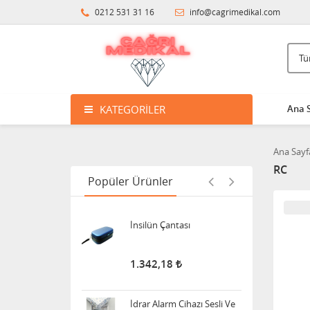
8.598,47
0212 531 31 16
info@cagrimedikal.com
Klozet Tutunma Destek
Barı
11.915,63
KATEGORILER
Ana 
Bistüri Ucu
Ana Sayf
388,00
RC
Popüler Ürünler
İnsilün Çantası
1.342,18
İdrar Alarm Cihazı Sesli Ve
Titreşimli Işıklı