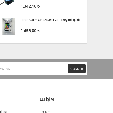
1.342,18
İdrar Alarm Cihazı Sesli Ve Titreşimli Işıklı
1.455,00
GÖNDER
İLETİŞİM
tikası
İletişim