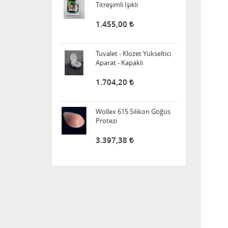
1.455,00
Tuvalet - Klozet Yükseltici
Aparat - Kapaklı
1.704,20
Wollex 615 Silikon Göğüs
Protezi
3.397,38
Süspansuvar Külodu
463,28
Medikalcim Klozet
Tutunma Barı