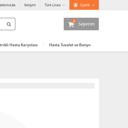
akkımızda
İletişim
Türk Lirası
Üyelik
0
Sepetim
trikli Hasta Karyolası
Hasta Tuvalet ve Banyo