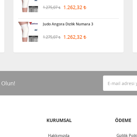
1.262,32
1.275,07
Judo Angora Dizlik Numara 3
1.262,32
1.275,07
 Olun!
KURUMSAL
ÖDEME
Hakkımızda
Gizlilik Poli