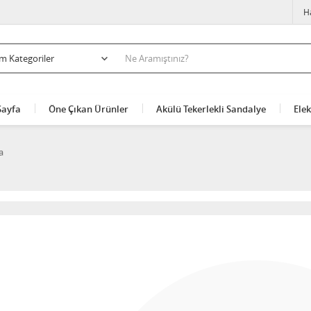
H
Sayfa
Öne Çıkan Ürünler
Akülü Tekerlekli Sandalye
Elek
a