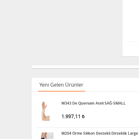
8.598,47
Klozet Tutunma Destek
Barı
11.915,63
Bistüri Ucu
388,00
Yeni Gelen Ürünler
İnsilün Çantası
W343 De Quervain Ateli SAĞ-SMALL
1.342,18
1.997,11
İdrar Alarm Cihazı Sesli Ve
W204 Örme Silikon Destekli Dirseklik Large
Titreşimli Işıklı