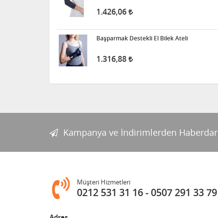
1.426,06
1.455,00
Başparmak Destekli El Bilek Ateli
Tuvalet - Klozet Yükseltici
Aparat - Kapaklı
1.316,88
1.704,20
Wollex 615 Silikon Göğüs
Protezi
3.397,38
Kampanya ve İndirimlerden Haberdar
Süspansuvar Külodu
463,28
Müşteri Hizmetleri
0212 531 31 16
0507 291 33 79
Medikalcim Klozet
Adres
Tutunma Barı