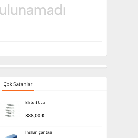
Çok Satanlar
Bistüri Ucu
388,00
İnsilün Çantası