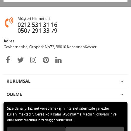
Müşteri Hizmetleri
0212 531 31 16
0507 291 33 79
Adres
Gevhernesibe, Otopark No72, 38010 KocasinanKayseri
KURUMSAL
ÖDEME
İLETİŞİM
Size daha iyi hizmet verebilmek için internet sitemizde çerezler
kullanılmaktadır. Çerez Politikaları Aydınlatma Metni’ni okuyabilir ve
dilerseniz tercihlerinizi değiştirebilirsiniz.
© 2020 Çağrı Medikal Tekerlekli Sandalye Mağazası Tüm hakları saklıdır.