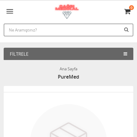
0
FILTRELE
Ana Sayfa
PureMed