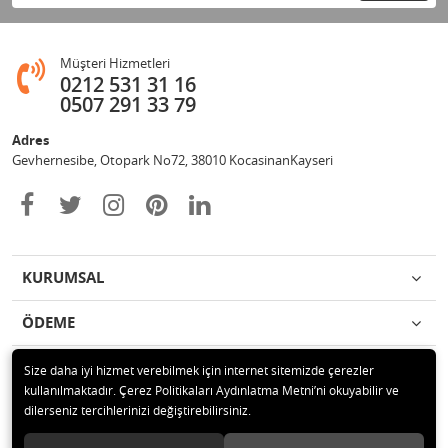
Müşteri Hizmetleri
0212 531 31 16
0507 291 33 79
Adres
Gevhernesibe, Otopark No72, 38010 KocasinanKayseri
KURUMSAL
ÖDEME
İLETİŞİM
Size daha iyi hizmet verebilmek için internet sitemizde çerezler
kullanılmaktadır. Çerez Politikaları Aydınlatma Metni’ni okuyabilir ve
dilerseniz tercihlerinizi değiştirebilirsiniz.
© 2020 Çağrı Medikal Tekerlekli Sandalye Mağazası Tüm hakları saklıdır.