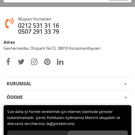
Müşteri Hizmetleri
0212 531 31 16
0507 291 33 79
Adres
Gevhernesibe, Otopark No72, 38010 KocasinanKayseri
KURUMSAL
ÖDEME
İLETİŞİM
Size daha iyi hizmet verebilmek için internet sitemizde çerezler
kullanılmaktadır. Çerez Politikaları Aydınlatma Metni’ni okuyabilir ve
dilerseniz tercihlerinizi değiştirebilirsiniz.
© 2020 Çağrı Medikal Tekerlekli Sandalye Mağazası Tüm hakları saklıdır.