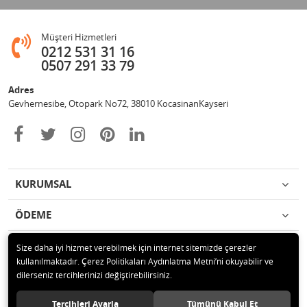
Müşteri Hizmetleri
0212 531 31 16
0507 291 33 79
Adres
Gevhernesibe, Otopark No72, 38010 KocasinanKayseri
KURUMSAL
ÖDEME
İLETİŞİM
Size daha iyi hizmet verebilmek için internet sitemizde çerezler
kullanılmaktadır. Çerez Politikaları Aydınlatma Metni’ni okuyabilir ve
dilerseniz tercihlerinizi değiştirebilirsiniz.
© 2020 Çağrı Medikal Tekerlekli Sandalye Mağazası Tüm hakları saklıdır.
Tercihleri Ayarla
Tümünü Kabul Et