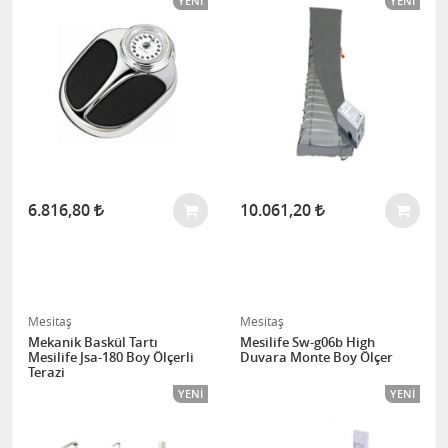
YENI
YENI
6.816,80
10.061,20
Mesitaş
Mesitaş
Mekanik Baskül Tartı
Mesilife Sw-g06b High
Mesilife Jsa-180 Boy Ölçerli
Duvara Monte Boy Ölçer
Terazi
YENI
YENI