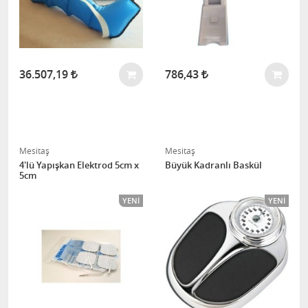
36.507,19
786,43
Mesitaş
Mesitaş
4'lü Yapışkan Elektrod 5cm x
Büyük Kadranlı Baskül
5cm
YENI
YENI