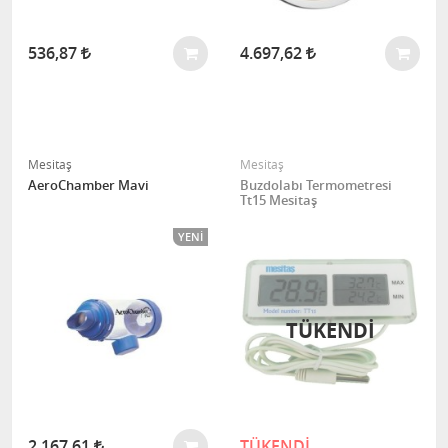
536,87
4.697,62
Mesitaş
Mesitaş
AeroChamber Mavi
Buzdolabı Termometresi
Tt15 Mesitaş
YENI
TÜKENDİ
2.167,61
TÜKENDİ