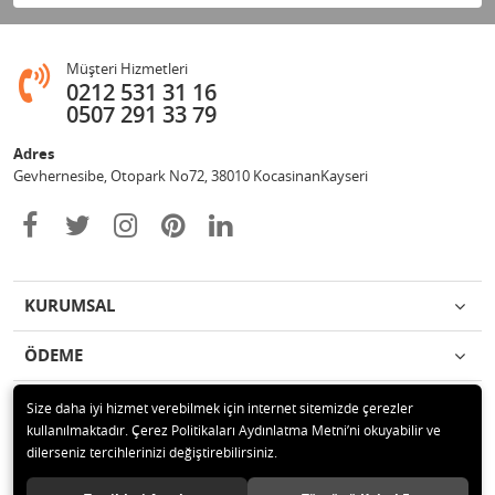
Müşteri Hizmetleri
0212 531 31 16
0507 291 33 79
Adres
Gevhernesibe, Otopark No72, 38010 KocasinanKayseri
KURUMSAL
ÖDEME
İLETİŞİM
Size daha iyi hizmet verebilmek için internet sitemizde çerezler
kullanılmaktadır. Çerez Politikaları Aydınlatma Metni’ni okuyabilir ve
dilerseniz tercihlerinizi değiştirebilirsiniz.
© 2020 Çağrı Medikal Tekerlekli Sandalye Mağazası Tüm hakları saklıdır.