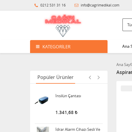
0212 531 31 16
info@cagrimedikal.com
Klozet Tutunma Destek
Barı
11.911,25
Bistüri Ucu
KATEGORILER
Ana 
388,00
Ana Sayf
Aspirat
İnsilün Çantası
Popüler Ürünler
1.341,68
İdrar Alarm Cihazı Sesli Ve
Titreşimli Işıklı
1.455,00