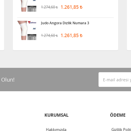
1.261,85
1.274,60
Judo Angora Dizlik Numara 3
1.261,85
1.274,60
 Olun!
KURUMSAL
ÖDEME
Hakkımızda
Gizlilik Poli