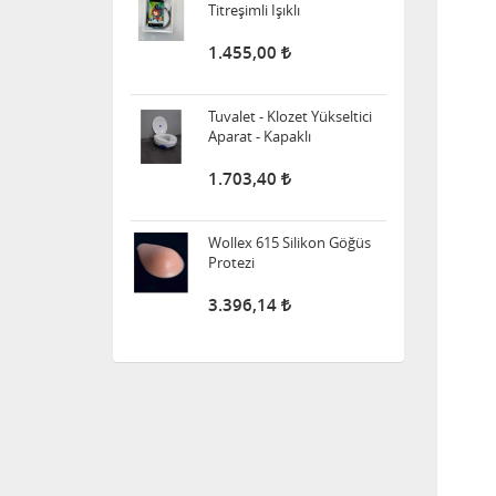
Tuvalet - Klozet Yükseltici
Aparat - Kapaklı
1.703,40
Wollex 615 Silikon Göğüs
Protezi
3.396,14
Süspansuvar Külodu
463,11
Medikalcim Klozet
Tutunma Barı
8.594,45