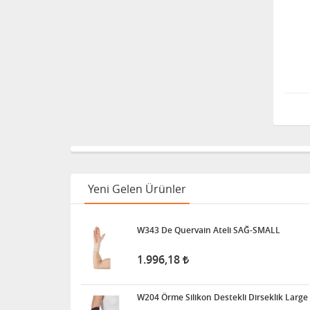
Klozet Tutunma Destek
Barı
11.911,25
Bistüri Ucu
388,00
İnsilün Çantası
Yeni Gelen Ürünler
1.341,68
W343 De Quervain Ateli SAĞ-SMALL
1.996,18
İdrar Alarm Cihazı Sesli Ve
Titreşimli Işıklı
W204 Örme Silikon Destekli Dirseklik Large
1.455,00