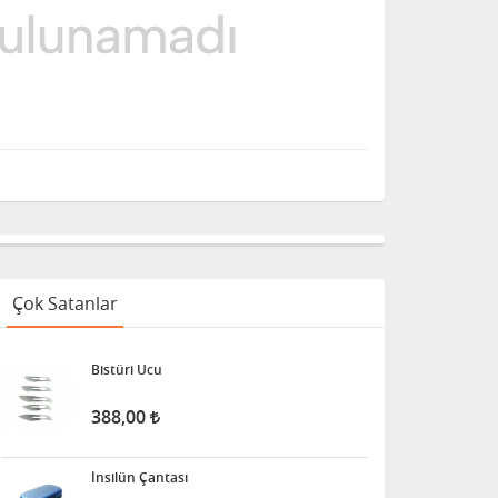
Çok Satanlar
Bistüri Ucu
388,00
İnsilün Çantası