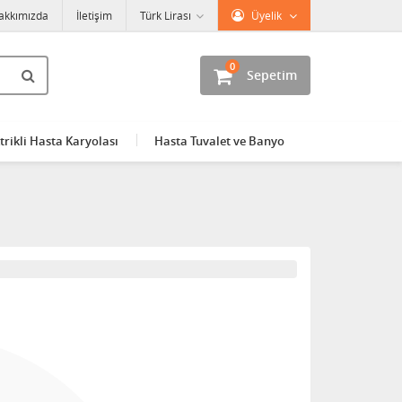
akkımızda
İletişim
Türk Lirası
Üyelik
0
Sepetim
trikli Hasta Karyolası
Hasta Tuvalet ve Banyo