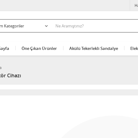
H
Sayfa
Öne Çıkan Ürünler
Akülü Tekerlekli Sandalye
Elek
a
ör Cihazı