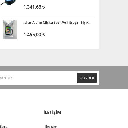
1.341,68
İdrar Alarm Cihazı Sesli Ve Titreşimli Işıklı
1.455,00
GÖNDER
İLETİŞİM
tikası
İletişim