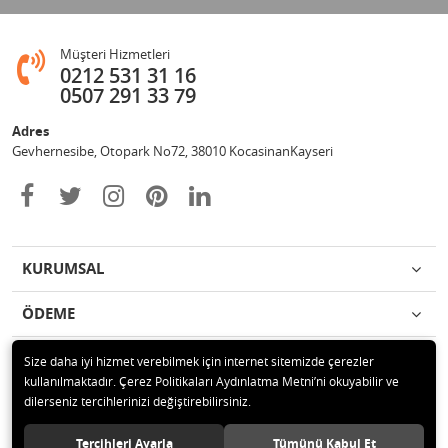
Müşteri Hizmetleri
0212 531 31 16
0507 291 33 79
Adres
Gevhernesibe, Otopark No72, 38010 KocasinanKayseri
KURUMSAL
ÖDEME
İLETİŞİM
Size daha iyi hizmet verebilmek için internet sitemizde çerezler
kullanılmaktadır. Çerez Politikaları Aydınlatma Metni’ni okuyabilir ve
dilerseniz tercihlerinizi değiştirebilirsiniz.
© 2020 Çağrı Medikal Tekerlekli Sandalye Mağazası Tüm hakları saklıdır.
Tercihleri Ayarla
Tümünü Kabul Et