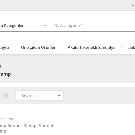
H
Sayfa
Öne Çıkan Ürünler
Akülü Tekerlekli Sandalye
Elek
a
clamp
ve clamp
emp Sünnet Klempi Sünnet
empi