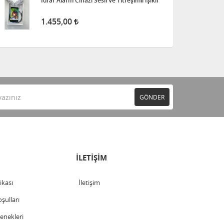
İdrar Alarm Cihazı Sesli Ve Titreşimli Işıklı
1.455,00
GÖNDER
İLETİŞİM
tikası
İletişim
şulları
nekleri