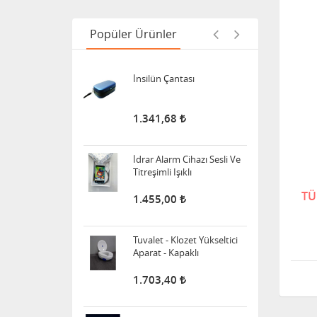
388,00
Popüler Ürünler
İnsilün Çantası
1.341,68
İdrar Alarm Cihazı Sesli Ve
Titreşimli Işıklı
1.455,00
TÜ
Tuvalet - Klozet Yükseltici
Aparat - Kapaklı
1.703,40
Wollex 615 Silikon Göğüs
Protezi