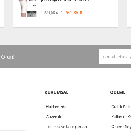
Judo Angora Dizlik Numara 3
1.261,85
1.274,60
 Olun!
KURUMSAL
ÖDEME
Hakkımızda
Gizlilik Poli
Güvenlik
Kullanım Ko
Teslimat ve İade Şartları
Ödeme Seçe