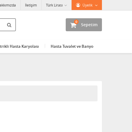
akkımızda
İletişim
Türk Lirası
Üyelik
0
Sepetim
trikli Hasta Karyolası
Hasta Tuvalet ve Banyo