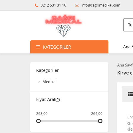
3.396,14
0212 531 31 16
info@cagrimedikal.com
Süspansuvar Külodu
463,11
KATEGORILER
Ana 
Medikalcim Klozet
Tutunma Barı
Ana Sayf
Kategoriler
8.594,45
Kirve 
Medikal
Klozet Tutunma Destek
Barı
Fiyat Aralığı
11.911,25
263,00
264,00
Kir
Bistüri Ucu
Kl
Kl