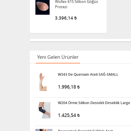
3.396,14
Süspansuvar Külodu
463,11
Yeni Gelen Ürünler
Medikalcim Klozet
Tutunma Barı
W343 De Quervain Ateli SAĞ-SMALL
8.594,45
1.996,18
Klozet Tutunma Destek
Barı
W204 Örme Silikon Destekli Dirseklik Large
11.911,25
1.425,54
Bistüri Ucu