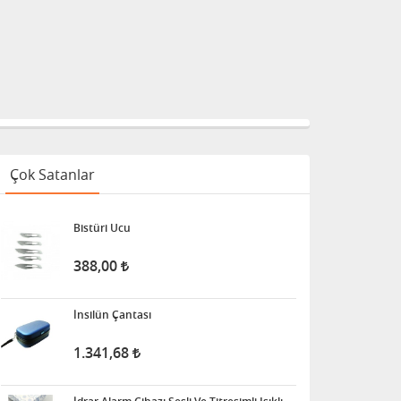
Çok Satanlar
Bistüri Ucu
388,00
İnsilün Çantası
1.341,68