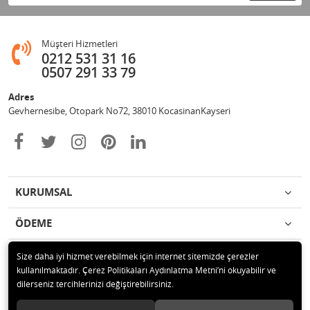
Müşteri Hizmetleri
0212 531 31 16
0507 291 33 79
Adres
Gevhernesibe, Otopark No72, 38010 KocasinanKayseri
KURUMSAL
ÖDEME
İLETİŞİM
Size daha iyi hizmet verebilmek için internet sitemizde çerezler
kullanılmaktadır. Çerez Politikaları Aydınlatma Metni’ni okuyabilir ve
dilerseniz tercihlerinizi değiştirebilirsiniz.
© 2020 Çağrı Medikal Tekerlekli Sandalye Mağazası Tüm hakları saklıdır.