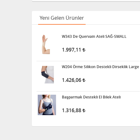
İdrar Alarm Cihazı Sesli Ve
Titreşimli Işıklı
Yeni Gelen Ürünler
1.455,00
W343 De Quervain Ateli SAĞ-SMALL
Tuvalet - Klozet Yükseltici
Aparat - Kapaklı
1.997,11
1.704,20
W204 Örme Silikon Destekli Dirseklik Large
Wollex 615 Silikon Göğüs
1.426,06
Protezi
3.397,38
Başparmak Destekli El Bilek Ateli
1.316,88
Süspansuvar Külodu
463,28