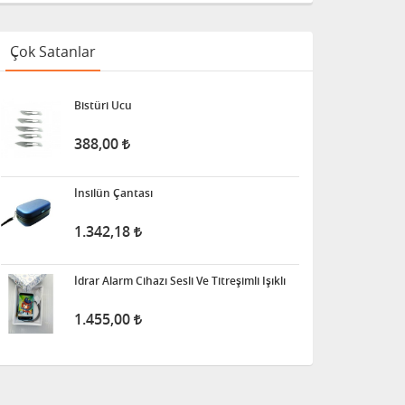
Çok Satanlar
Bistüri Ucu
388,00
İnsilün Çantası
1.342,18
İdrar Alarm Cihazı Sesli Ve Titreşimli Işıklı
1.455,00