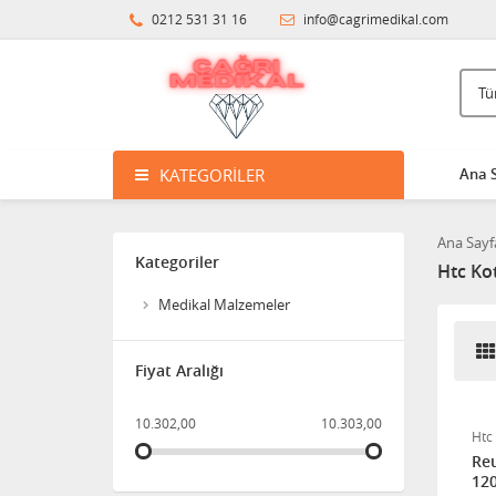
Tutunma Barı
0212 531 31 16
info@cagrimedikal.com
8.598,47
Klozet Tutunma Destek
Barı
KATEGORILER
Ana 
11.915,63
Bistüri Ucu
Ana Sayf
Kategoriler
Htc Ko
388,00
Medikal Malzemeler
İnsilün Çantası
Fiyat Aralığı
10.302,00
10.303,00
1.342,18
Htc
Reu
12
İdrar Alarm Cihazı Sesli Ve