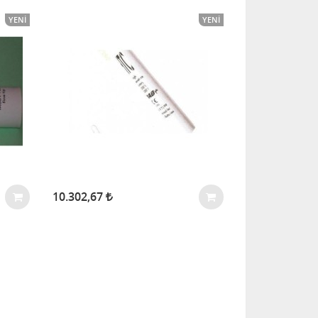
YENI
YENI
10.302,67