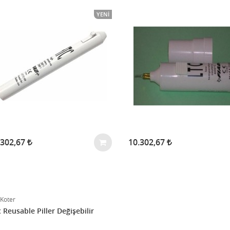
YENI
.302,67
10.302,67
 Koter
 Reusable Piller Değişebilir