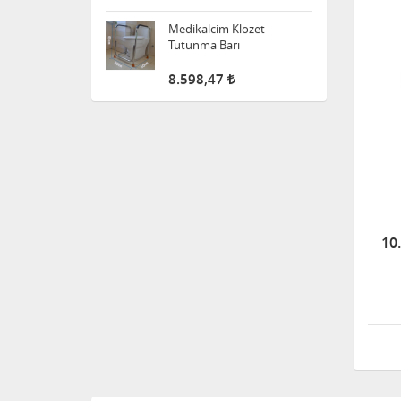
Medikalcim Klozet
Tutunma Barı
8.598,47
Klozet Tutunma Destek
Barı
11.915,63
Bistüri Ucu
10
388,00
İnsilün Çantası
1.342,18