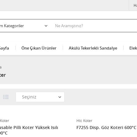
H
Sayfa
Öne Çıkan Ürünler
Akülü Tekerlekli Sandalye
Elek
a
ter
 Koter
Htc Koter
sable Pilli Koter Yüksek Isılı
F7255 Disp. Göz Koteri 600°C
00°C