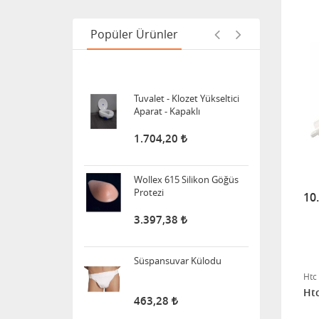
Titreşimli Işıklı
Popüler Ürünler
1.455,00
Tuvalet - Klozet Yükseltici
Aparat - Kapaklı
1.704,20
Wollex 615 Silikon Göğüs
Protezi
10
3.397,38
Süspansuvar Külodu
Htc
463,28
Htc