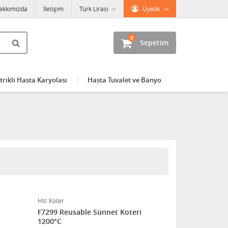
akkımızda
İletişim
Türk Lirası
Üyelik
0
Sepetim
trikli Hasta Karyolası
Hasta Tuvalet ve Banyo
Htc Koter
F7299 Reusable Sünnet Koteri
1200°C