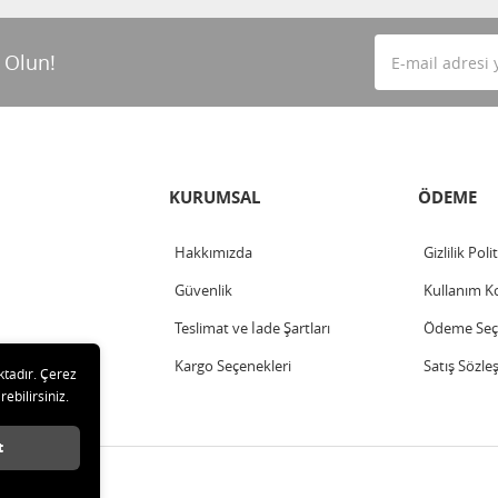
 Olun!
KURUMSAL
ÖDEME
Hakkımızda
Gizlilik Poli
Güvenlik
Kullanım Ko
Teslimat ve İade Şartları
Ödeme Seçe
Kargo Seçenekleri
Satış Sözle
ktadır. Çerez
rebilirsiniz.
t
arı saklıdır.