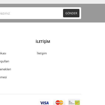
GÖNDER
İLETİŞİM
tikası
İletişim
şulları
nekleri
şmesi