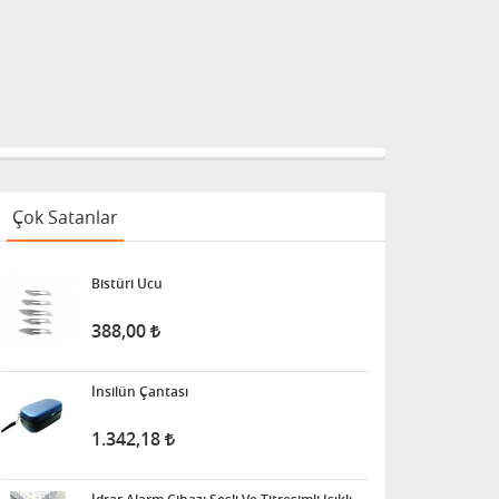
Çok Satanlar
Bistüri Ucu
388,00
İnsilün Çantası
1.342,18