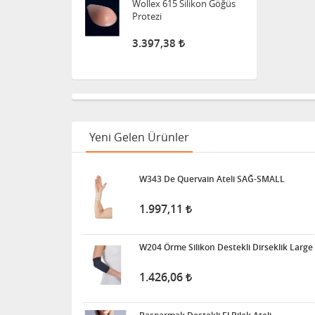
Wollex 615 Silikon Göğüs
Protezi
3.397,38
Süspansuvar Külodu
463,28
Yeni Gelen Ürünler
Medikalcim Klozet
Tutunma Barı
W343 De Quervain Ateli SAĞ-SMALL
8.598,47
1.997,11
Klozet Tutunma Destek
W204 Örme Silikon Destekli Dirseklik Large
Barı
1.426,06
11.915,63