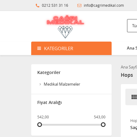
Protezi
0212 531 31 16
info@cagrimedikal.com
3.397,38
Süspansuvar Külodu
463,28
KATEGORILER
Ana 
Medikalcim Klozet
Ana Sayf
Tutunma Barı
Kategoriler
Hops
8.598,47
Medikal Malzemeler
Klozet Tutunma Destek
Fiyat Aralığı
Barı
542,00
543,00
11.915,63
Hop
Saç
Bistüri Ucu