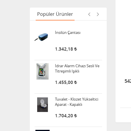
Popüler Ürünler
388,00
İnsilün Çantası
1.342,18
İdrar Alarm Cihazı Sesli Ve
Titreşimli Işıklı
54
1.455,00
Tuvalet - Klozet Yükseltici
Aparat - Kapaklı
1.704,20