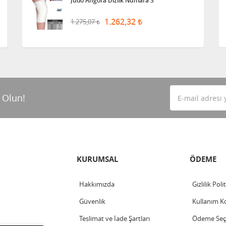
Judo Angora Dizlik Numara 3
1.262,32
1.275,07
 Olun!
KURUMSAL
ÖDEME
Hakkımızda
Gizlilik Poli
Güvenlik
Kullanım Ko
Teslimat ve İade Şartları
Ödeme Seçe