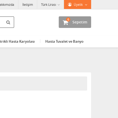
akkımızda
İletişim
Türk Lirası
Üyelik
0
Sepetim
trikli Hasta Karyolası
Hasta Tuvalet ve Banyo