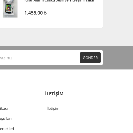
İdrar Alarm Cihazı Sesli Ve Titreşimli Işıklı
1.455,00
GÖNDER
İLETİŞİM
tikası
İletişim
şulları
nekleri