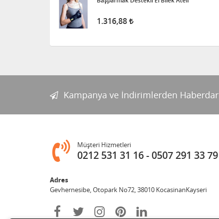
Başparmak Destekli El Bilek Ateli
Bistüri Ucu
1.316,88
388,00
İnsilün Çantası
1.342,18
Kampanya ve İndirimlerden Haberdar
İdrar Alarm Cihazı Sesli Ve
Titreşimli Işıklı
1.455,00
Müşteri Hizmetleri
0212 531 31 16
0507 291 33 79
Tuvalet - Klozet Yükseltici
Adres
Aparat - Kapaklı
Gevhernesibe, Otopark No72, 38010 KocasinanKayseri
1.704,20