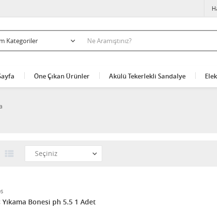
H
Sayfa
Öne Çıkan Ürünler
Akülü Tekerlekli Sandalye
Elek
a
s
 Yıkama Bonesi ph 5.5 1 Adet