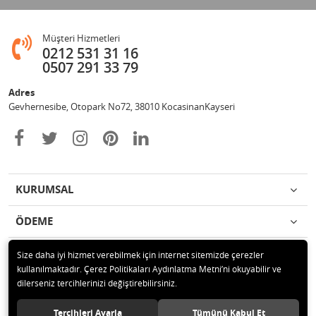
Müşteri Hizmetleri
0212 531 31 16
0507 291 33 79
Adres
Gevhernesibe, Otopark No72, 38010 KocasinanKayseri
KURUMSAL
ÖDEME
İLETİŞİM
Size daha iyi hizmet verebilmek için internet sitemizde çerezler
kullanılmaktadır. Çerez Politikaları Aydınlatma Metni’ni okuyabilir ve
dilerseniz tercihlerinizi değiştirebilirsiniz.
© 2020 Çağrı Medikal Tekerlekli Sandalye Mağazası Tüm hakları saklıdır.
Tercihleri Ayarla
Tümünü Kabul Et