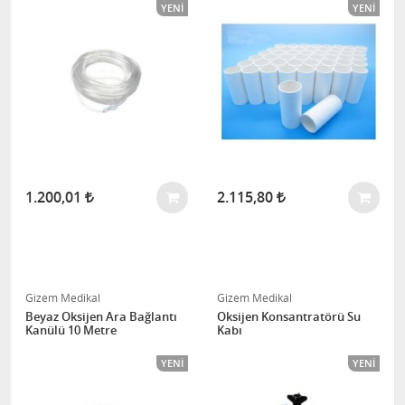
YENI
YENI
1.200,01
2.115,80
Gizem Medikal
Gizem Medikal
Beyaz Oksijen Ara Bağlantı
Oksijen Konsantratörü Su
Kanülü 10 Metre
Kabı
YENI
YENI