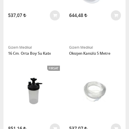
537,07
644,48
Gizem Medikal
Gizem Medikal
16 Cm. Orta Boy Su Kabı
Oksijen Kanülü 5 Metre
FIRSAT
851,16
537,07