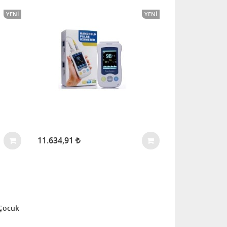
YENI
YENI
11.634,91
 Çocuk