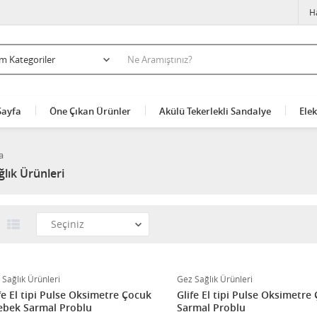
H
Sayfa
Öne Çıkan Ürünler
Akülü Tekerlekli Sandalye
Elek
a
lık Ürünleri
 Sağlık Ürünleri
Gez Sağlık Ürünleri
fe El tipi Pulse Oksimetre Çocuk
Glife El tipi Pulse Oksimetre
ebek Sarmal Problu
Sarmal Problu