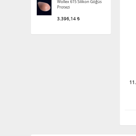
Wollex 615 Silikon Göğüs
Protezi
3.396,14
Süspansuvar Külodu
463,11
Medikalcim Klozet
Tutunma Barı
11
8.594,45
Klozet Tutunma Destek
Barı
11.911,25