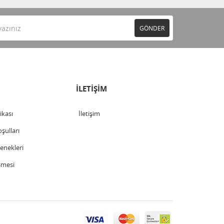
GÖNDER
İLETİŞİM
tikası
İletişim
şulları
nekleri
şmesi