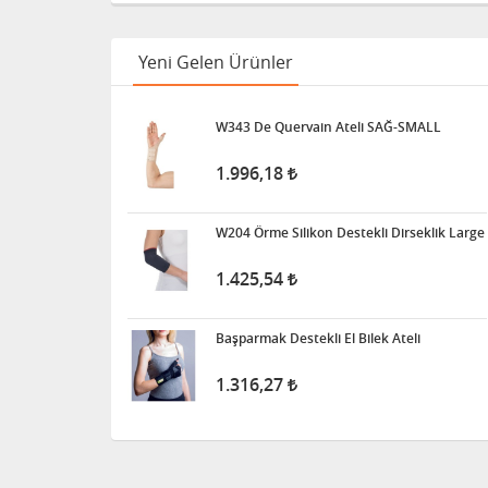
Bistüri Ucu
Yeni Gelen Ürünler
388,00
W343 De Quervain Ateli SAĞ-SMALL
İnsilün Çantası
1.996,18
1.341,68
W204 Örme Silikon Destekli Dirseklik Large
İdrar Alarm Cihazı Sesli Ve
1.425,54
Titreşimli Işıklı
1.455,00
Başparmak Destekli El Bilek Ateli
1.316,27
Tuvalet - Klozet Yükseltici
Aparat - Kapaklı
1.703,40