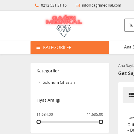
Protezi
0212 531 31 16
info@cagrimedikal.com
3.396,14
Süspansuvar Külodu
KATEGORILER
Ana 
463,11
Medikalcim Klozet
Ana Sayf
Tutunma Barı
Kategoriler
Gez Sağ
8.594,45
Solunum Cihazları
Klozet Tutunma Destek
Fiyat Aralığı
Barı
11.634,00
11.635,00
11.911,25
Gez
Gli
- B
Bistüri Ucu