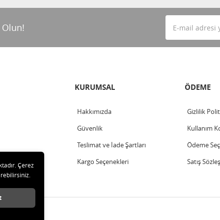
 Olun!
KURUMSAL
ÖDEME
Hakkımızda
Gizlilik Poli
Güvenlik
Kullanım Ko
Teslimat ve İade Şartları
Ödeme Seçe
Kargo Seçenekleri
Satış Sözle
ktadır. Çerez
rebilirsiniz.
t
arı saklıdır.