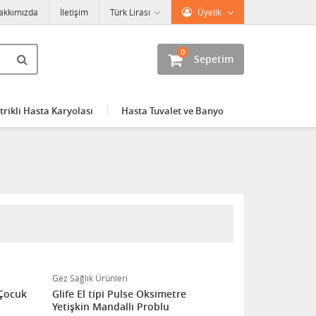
akkımızda
İletişim
Türk Lirası
Üyelik
0
Sepetim
trikli Hasta Karyolası
Hasta Tuvalet ve Banyo
Gez Sağlık Ürünleri
 Çocuk
Glife El tipi Pulse Oksimetre
Yetişkin Mandallı Problu