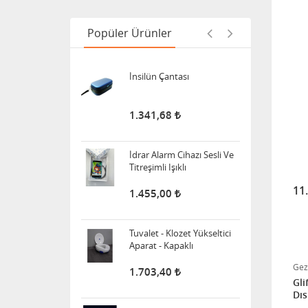
Popüler Ürünler
388,00
İnsilün Çantası
1.341,68
İdrar Alarm Cihazı Sesli Ve
Titreşimli Işıklı
11
1.455,00
Tuvalet - Klozet Yükseltici
Aparat - Kapaklı
Gez
1.703,40
Gli
Dıs