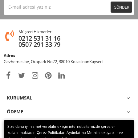
GÖNDER
Müşteri Hizmetleri
0212 531 31 16
0507 291 33 79
Adres
Gevhernesibe, Otopark No72, 38010 KocasinanKayseri
KURUMSAL
ÖDEME
İLETİŞİM
Size daha iyi hizmet verebilmek için internet sitemizde çerezler
kullanılmaktadır. Çerez Politikaları Aydınlatma Metni’ni okuyabilir ve