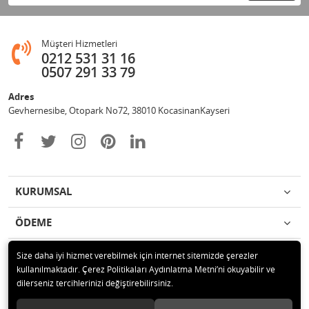
Müşteri Hizmetleri
0212 531 31 16
0507 291 33 79
Adres
Gevhernesibe, Otopark No72, 38010 KocasinanKayseri
KURUMSAL
ÖDEME
İLETİŞİM
Size daha iyi hizmet verebilmek için internet sitemizde çerezler
kullanılmaktadır. Çerez Politikaları Aydınlatma Metni’ni okuyabilir ve
dilerseniz tercihlerinizi değiştirebilirsiniz.
© 2020 Çağrı Medikal Tekerlekli Sandalye Mağazası Tüm hakları saklıdır.