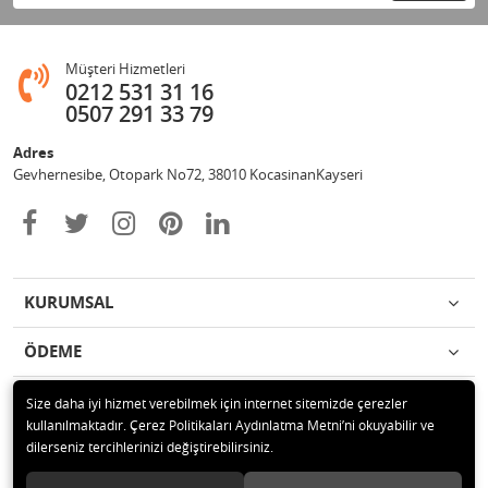
Müşteri Hizmetleri
0212 531 31 16
0507 291 33 79
Adres
Gevhernesibe, Otopark No72, 38010 KocasinanKayseri
KURUMSAL
ÖDEME
İLETİŞİM
Size daha iyi hizmet verebilmek için internet sitemizde çerezler
kullanılmaktadır. Çerez Politikaları Aydınlatma Metni’ni okuyabilir ve
dilerseniz tercihlerinizi değiştirebilirsiniz.
© 2020 Çağrı Medikal Tekerlekli Sandalye Mağazası Tüm hakları saklıdır.