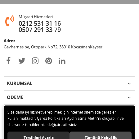
Müşteri Hizmetleri
0212 531 31 16
0507 291 33 79
Adres
Gevhernesibe, Otopark No72, 38010 KocasinanKayseri
KURUMSAL
ÖDEME
İLETİŞİM
Size daha iyi hizmet verebilmek için internet sitemizde çerezler
kullanılmaktadır. Çerez Politikaları Aydınlatma Metni’ni okuyabilir ve
dilerseniz tercihlerinizi değiştirebilirsiniz.
© 2020 Çağrı Medikal Tekerlekli Sandalye Mağazası Tüm hakları saklıdır.
Tercihleri Ayarla
Tümünü Kabul Et