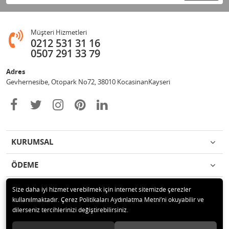
Müşteri Hizmetleri
0212 531 31 16
0507 291 33 79
Adres
Gevhernesibe, Otopark No72, 38010 KocasinanKayseri
KURUMSAL
ÖDEME
İLETİŞİM
Size daha iyi hizmet verebilmek için internet sitemizde çerezler
kullanılmaktadır. Çerez Politikaları Aydınlatma Metni’ni okuyabilir ve
dilerseniz tercihlerinizi değiştirebilirsiniz.
© 2020 Çağrı Medikal Tekerlekli Sandalye Mağazası Tüm hakları saklıdır.